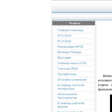
Разделы
Главная страница
ЕГЭ 2019
ЕГЭ 2018
Реализация ФГОС
Великая Победа
Выставки
Учебное кино в СПб
Учителю ОБЖ
Русский язык
Вебинар 
Итоговое сочинение
итоговог
отдела 
В помощь учителю
литературы
филологи
Читательское
пространство
В помощь учителю
физики