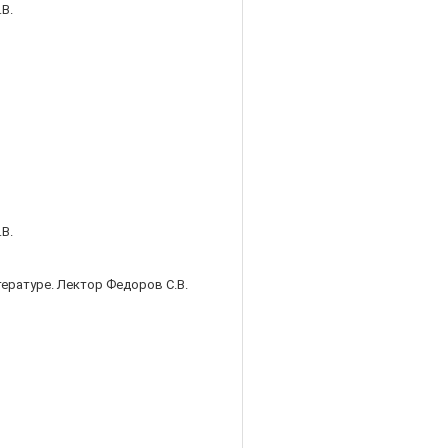
В.
В.
тературе. Лектор Федоров С.В.