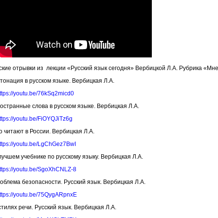
ские отрывки из лекции «Русский язык сегодня» Вербицкой Л.А. Рубрика «Мн
тонация в русском языке. Вербицкая Л.А.
ttps://youtu.be/76kSq2micd0
остранные слова в русском языке. Вербицкая Л.А.
ttps://youtu.be/FiOYQJiTz6g
о читают в России. Вербицкая Л.А.
ttps://youtu.be/LgChGez7BwI
лучшем учебнике по русскому языку. Вербицкая Л.А.
ttps://youtu.be/SgoXhCNLZ-8
облема безопасности. Русский язык. Вербицкая Л.А.
ttps://youtu.be/75QygARpnxE
стилях речи. Русский язык. Вербицкая Л.А.