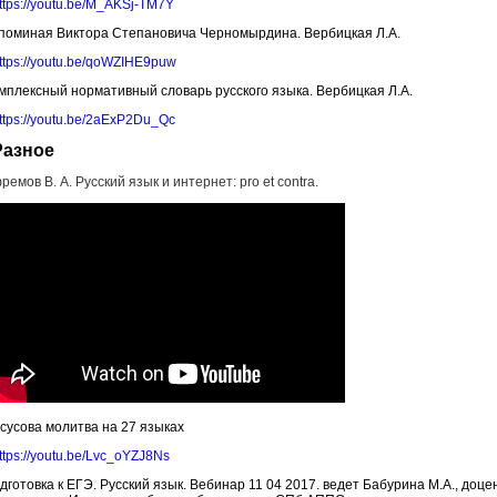
ttps://youtu.be/M_AKSj-TM7Y
поминая Виктора Степановича Черномырдина. Вербицкая Л.А.
ttps://youtu.be/qoWZIHE9puw
мплексный нормативный словарь русского языка. Вербицкая Л.А.
ttps://youtu.be/2aExP2Du_Qc
Разное
ремов В. А. Русский язык и интернет: pro et contra.
сусова молитва на 27 языках
ttps://youtu.be/Lvc_oYZJ8Ns
дготовка к ЕГЭ. Русский язык. Вебинар 11 04 2017. ведет Бабурина М.А., до