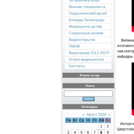
За чашечкой кофе
Мнение специалиста
Педагогический музей
Блокада Ленинграда
Медиацентр детям
Социальные ролики
Видеооткрытки
Вебинар 
итоговог
ПМОФ
зав.сект
Видеоархив 2012-2021
кафедры 
Услуги медиацентра
Контакты
Форма входа
Поиск
Календарь
«
Август 2026
»
Пн
Вт
Ср
Чт
Пт
Сб
Вс
Интертек
1
2
Шерстоби
3
4
5
6
7
8
9