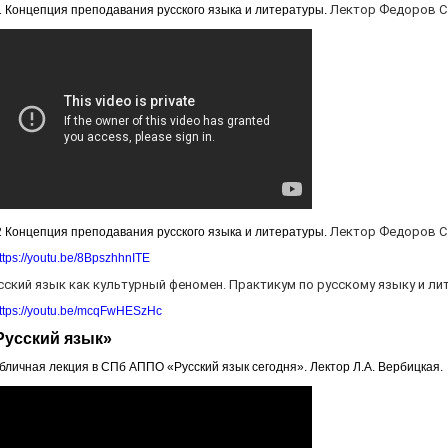
Лектор Федоров С.
1 Концепция преподавания русского языка и литературы.
Лектор Федоров С.
2 Концепция преподавания русского языка и литературы.
ttps://youtu.be/8BpszhhnITE
сский язык как культурный феномен. Практикум по русскому языку и ли
ttps://youtu.be/mcqFwHESzHc
Русский язык»
бличная лекция в СПб АППО «Русский язык сегодня». Лектор Л.А. Вербицкая.