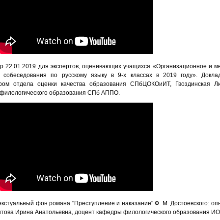
22.01.2019 для экспертов, оценивающих учащихся «Организационное и м
о собеседования по русскому языку в 9-х классах в 2019 году». Докл
ором отдела оценки качества образования СПбЦОКОиИТ, Гвоздинская Лю
филологического образования СПб АППО.
стуальный фон романа "Преступление и наказание" Ф. М. Достоевского: опы
това Ирина Анатольевна, доцент кафедры филологического образования И