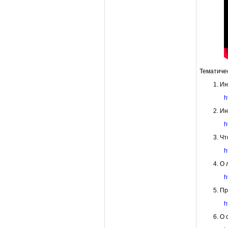
Тематиче
Ин
h
Ин
h
Чт
h
О 
h
Пр
h
О 