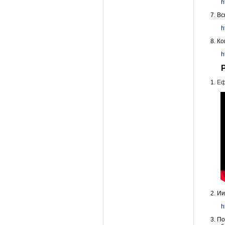
h
Вс
h
Ко
h
1.
Еф
Ии
h
По