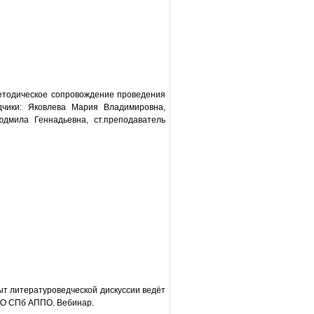
етодическое сопровождение проведения
адчики: Яковлева Мария Владимировна,
дмила Геннадьевна, ст.преподаватель
т литературоведческой дискуссии ведёт
ОО СПб АППО. Вебинар.