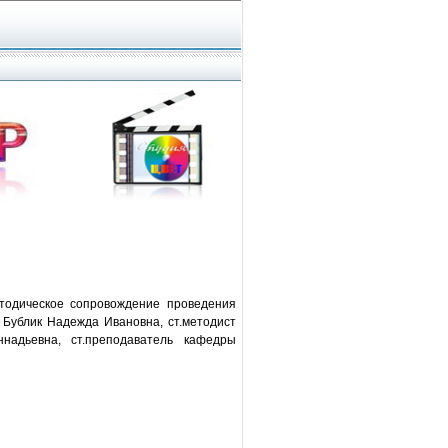
тодическое сопровождение проведения
: Бублик Надежда Ивановна, ст.методист
надьевна, ст.преподаватель кафедры