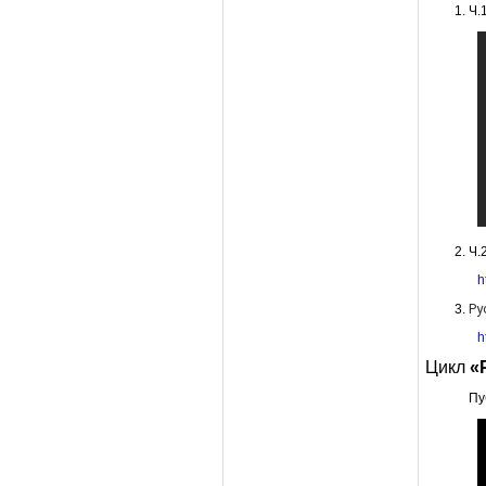
Ч.
Ч.
h
Ру
h
Цикл
«
Пу