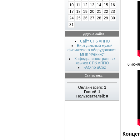
10
11
12
13
14
15
16
17
18
19
20
21
22
23
24
25
26
27
28
29
30
31
Друзья сайта
Сайт СПб АППО
Виртуальный музей
физического оборудования
МПК "Феникс"
Кафедра иностранных
языков СПб АППО
6 июня
FAQ по uCoz
Статистика
Онлайн всего:
1
Гостей:
1
Пользователей:
0
Концеп